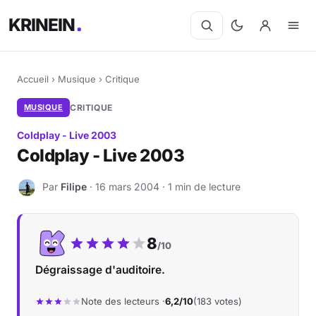
KRINEIN
Accueil
›
Musique
›
Critique
MUSIQUE
CRITIQUE
Coldplay - Live 2003
Coldplay - Live 2003
Par
Filipe
· 16 mars 2004 · 1 min de lecture
F
Notre note :
8
/10
Dégraissage d'auditoire.
Note des lecteurs ·
6,2/10
(183 votes)