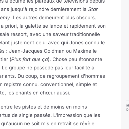
és a écumé les plateaux de télévisions depuis
 ans jusqu'à rejoindre dernièrement la
Star
demy
. Les autres demeurent plus obscurs.
a priori, la galette se lance et rapidement son
salé ressort, avec une saveur traditionnelle
lant justement celui avec qui Jones connu le
ès : Jean-Jacques Goldman ou Maxime le
tier (
Plus fort que ça
). Chose peu étonnante
 Le groupe ne possède pas leur facilité à
 parlants. Du coup, ce regroupement d'hommes
n registre connu, conventionnel, simple et
nte, les chants en chœur aussi.
M
t entre les pistes et de moins en moins
D
ertus de single passés. L'impression que les
 qu'aucun ne soit mis en retrait se révèle