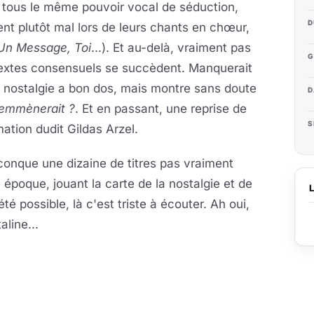
 tous le même pouvoir vocal de séduction,
D
ent plutôt mal lors de leurs chants en chœur,
Un Message, Toi
...). Et au-delà, vraiment pas
G
textes consensuels se succèdent. Manquerait
La nostalgie a bon dos, mais montre sans doute
D
'emmènerait ?
. Et en passant, une reprise de
S
ation dudit Gildas Arzel.
lconque une dizaine de titres pas vraiment
poque, jouant la carte de la nostalgie et de
té possible, là c'est triste à écouter. Ah oui,
aline...