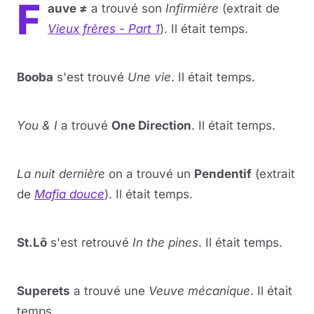
F
auve
≠
a trouvé son
Infirmière
(extrait de
Vieux frères - Part 1
). Il était temps.
Lire la vidéo
YouTube · le lecteur se charge au clic
Booba
s'est trouvé
Une vie
. Il était temps.
Lire la vidéo
YouTube · le lecteur se charge au clic
You & I
a trouvé
One Direction
. Il était temps.
Lire la vidéo
YouTube · le lecteur se charge au clic
La nuit dernière
on a trouvé un
Pendentif
(extrait
de
Mafia douce
). Il était temps.
Lire la vidéo
YouTube · le lecteur se charge au clic
St.Lô
s'est retrouvé
In the pines
. Il était temps.
Lire la vidéo
YouTube · le lecteur se charge au clic
Superets
a trouvé une
Veuve mécanique
. Il était
temps.