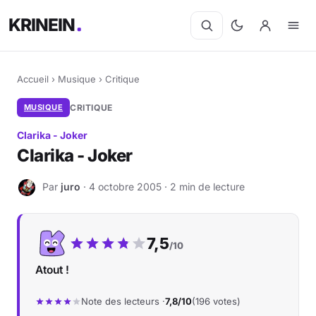
KRINEIN
Accueil
›
Musique
›
Critique
MUSIQUE
CRITIQUE
Clarika - Joker
Clarika - Joker
Par
juro
· 4 octobre 2005 · 2 min de lecture
J
Notre note :
7,5
/10
Atout !
Note des lecteurs ·
7,8/10
(196 votes)