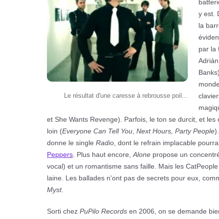
batteri
y est.
la bar
éviden
par la
Adrián
Banks)
monde 
clavie
Le résultat d'une caresse à rebrousse poil...
magi
et She Wants Revenge). Parfois, le ton se durcit, et 
loin (
Everyone Can Tell You
,
Next Hours, Party People
)
donne le single
Radio
, dont le refrain implacable pourr
Peppers
. Plus haut encore,
Alone
propose un concentré
vocal) et un romantisme sans faille. Mais les CatPeople
laine. Les ballades n'ont pas de secrets pour eux, co
Myst
.
Sorti chez
PuPilo Records
en 2006, on se demande bien 