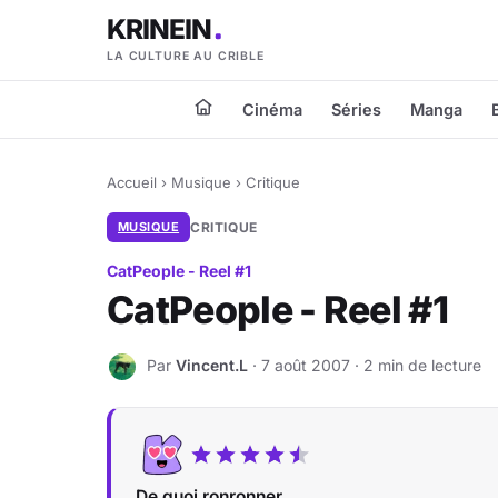
KRINEIN
LA CULTURE AU CRIBLE
Cinéma
Séries
Manga
Accueil
›
Musique
›
Critique
MUSIQUE
CRITIQUE
CatPeople - Reel #1
CatPeople - Reel #1
Par
Vincent.L
· 7 août 2007 · 2 min de lecture
V
De quoi ronronner