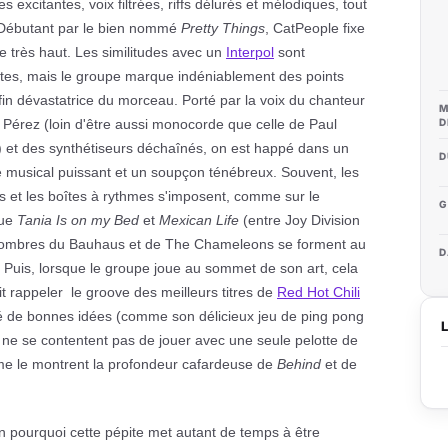
es excitantes, voix filtrées, riffs délurés et mélodiques, tout
 Débutant par le bien nommé
Pretty Things
, CatPeople fixe
re très haut. Les similitudes avec un
Interpol
sont
tes, mais le groupe marque indéniablement des points
 fin dévastatrice du morceau. Porté par la voix du chanteur
M
D
 Pérez (loin d'être aussi monocorde que celle de Paul
 et des synthétiseurs déchaînés, on est happé dans un
D
musical puissant et un soupçon ténébreux. Souvent, les
rs et les boîtes à rythmes s'imposent, comme sur le
G
que
Tania Is on my Bed
et
Mexican Life
(entre Joy Division
les ombres du Bauhaus et de The Chameleons se forment au
D
. Puis, lorsque le groupe joue au sommet de son art, cela
ait rappeler le groove des meilleurs titres de
Red Hot Chili
 de bonnes idées (comme son délicieux jeu de ping pong
 ne se contentent pas de jouer avec une seule pelotte de
mme le montrent la profondeur cafardeuse de
Behind
et de
pourquoi cette pépite met autant de temps à être