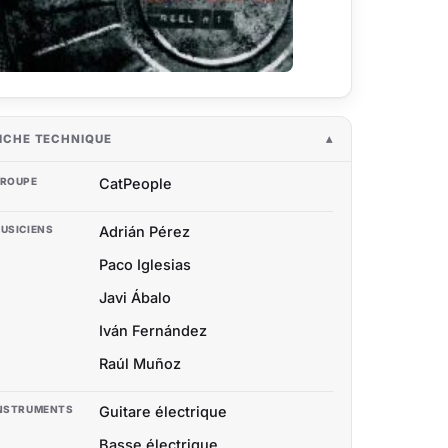
ICHE TECHNIQUE
ROUPE
CatPeople
USICIENS
Adrián Pérez
Paco Iglesias
Javi Ábalo
Iván Fernández
Raúl Muñoz
NSTRUMENTS
Guitare électrique
Basse électrique