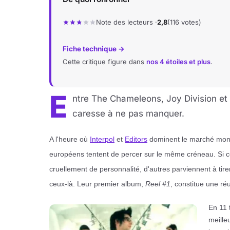
Note des lecteurs ·
2,8
(116 votes)
Fiche technique →
Cette critique figure dans
nos 4 étoiles et plus
.
E
ntre The Chameleons, Joy Division et 
caresse à ne pas manquer.
A l'heure où
Interpol
et
Editors
dominent le marché mond
européens tentent de percer sur le même créneau. Si 
cruellement de personnalité, d'autres parviennent à tir
ceux-là. Leur premier album,
Reel #1
, constitue une ré
En 11 
meille