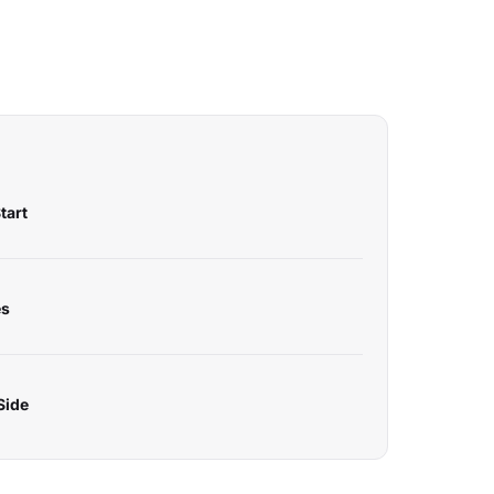
tart
es
Side