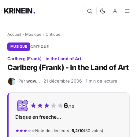
KRINEIN
Accueil
›
Musique
›
Critique
MUSIQUE
CRITIQUE
Carlberg (Frank) - In the Land of Art
Carlberg (Frank) - In the Land of Art
Par
wqw...
· 21 décembre 2006 · 1 min de lecture
W
Notre note :
6
/10
Disque en freeche...
Note des lecteurs ·
6,2/10
(80 votes)