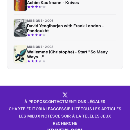
Achim Kaufmann - Knives
MUSIQUE
2006
David Yengibarjan with Frank London -
Pandoukht
MUSIQUE
2008
Wallemme (Christophe) - Start "So Many
Ways…"
À PROPOS
CONTACT
MENTIONS LÉGALES
CHARTE ÉDITORIALE
ACCESSIBILITÉ
TOUS LES ARTICLES
LES MIEUX NOTÉS
CE SOIR À LA TÉLÉ
LES JEUX
RECHERCHE