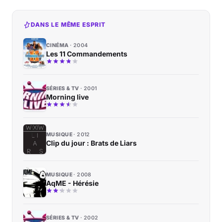
DANS LE MÊME ESPRIT
CINÉMA
2004
Les 11 Commandements
SÉRIES & TV
2001
Morning live
MUSIQUE
2012
Clip du jour : Brats de Liars
MUSIQUE
2008
AqME - Hérésie
SÉRIES & TV
2002