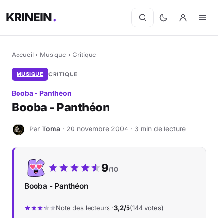
KRINEIN
Accueil
›
Musique
›
Critique
MUSIQUE
CRITIQUE
Booba - Panthéon
Booba - Panthéon
Par
Toma
· 20 novembre 2004 · 3 min de lecture
T
Notre note :
9
/10
Booba - Panthéon
Note des lecteurs ·
3,2/5
(144 votes)