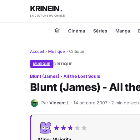
KRINEIN
LA CULTURE AU CRIBLE
Cinéma
Séries
Manga
Accueil
›
Musique
›
Critique
MUSIQUE
CRITIQUE
Blunt (James) - All the Lost Souls
Blunt (James) - All th
Par
Vincent.L
· 14 octobre 2007 · 2 min de lect
V
Minor Majority