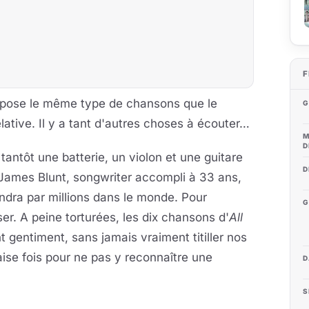
F
pose le même type de chansons que le
G
lative. Il y a tant d'autres choses à écouter…
M
D
tantôt une batterie, un violon et une guitare
D
à James Blunt, songwriter accompli à 33 ans,
dra par millions dans le monde. Pour
G
sser. A peine torturées, les dix chansons d'
All
t gentiment, sans jamais vraiment titiller nos
aise fois pour ne pas y reconnaître une
D
S