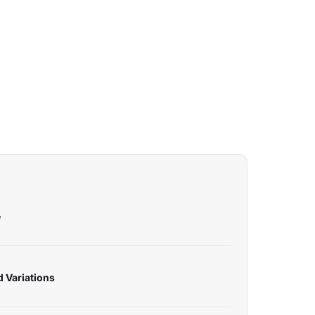
e
d Variations