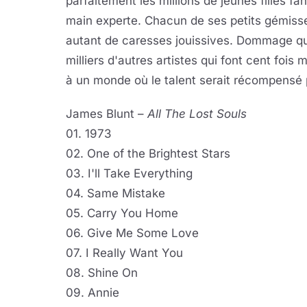
parfaitement les millions de jeunes filles f
main experte. Chacun de ses petits gémi
autant de caresses jouissives. Dommage qu'
milliers d'autres artistes qui font cent fois
à un monde où le talent serait récompensé p
James Blunt –
All The Lost Souls
01. 1973
02. One of the Brightest Stars
03. I'll Take Everything
04. Same Mistake
05. Carry You Home
06. Give Me Some Love
07. I Really Want You
08. Shine On
09. Annie