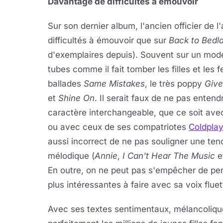
Davantage de difficultés à émouvoir
Sur son dernier album, l'ancien officier de
difficultés à émouvoir que sur
Back to Bedl
d'exemplaires depuis). Souvent sur un mode 
tubes comme il fait tomber les filles et les 
ballades
Same Mistakes
, le très poppy
Giv
et
Shine On
. Il serait faux de ne pas ente
caractère interchangeable, que ce soit avec
ou avec ceux de ses compatriotes
Coldplay
aussi incorrect de ne pas souligner une ten
mélodique (
Annie
,
I Can't Hear The Music
e
En outre, on ne peut pas s'empêcher de pe
plus intéressantes à faire avec sa voix fluett
Avec ses textes sentimentaux, mélancolique