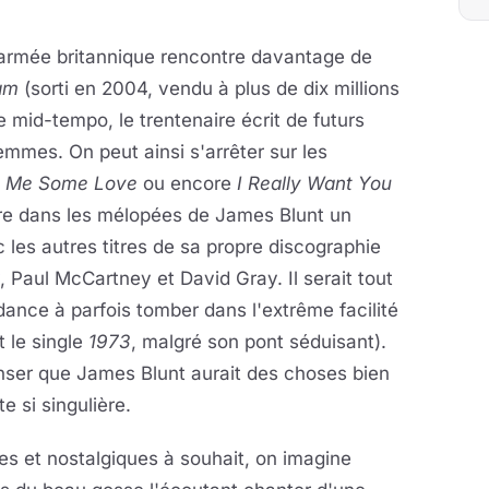
 l'armée britannique rencontre davantage de
am
(sorti en 2004, vendu à plus de dix millions
mid-tempo, le trentenaire écrit de futurs
femmes. On peut ainsi s'arrêter sur les
e Me Some Love
ou encore
I Really Want You
ndre dans les mélopées de James Blunt un
 les autres titres de sa propre discographie
, Paul McCartney et David Gray. Il serait tout
dance à parfois tomber dans l'extrême facilité
t le single
1973
, malgré son pont séduisant).
nser que James Blunt aurait des choses bien
e si singulière.
s et nostalgiques à souhait, on imagine