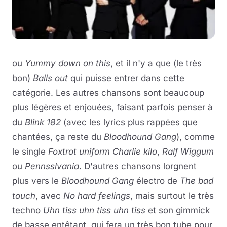
ou
Yummy down on this
, et il n'y a que (le très
bon)
Balls out
qui puisse entrer dans cette
catégorie. Les autres chansons sont beaucoup
plus légères et enjouées, faisant parfois penser à
du
Blink 182
(avec les lyrics plus rappées que
chantées, ça reste du
Bloodhound Gang
), comme
le single
Foxtrot uniform Charlie kilo
,
Ralf Wiggum
ou
Pennsslvania
. D'autres chansons lorgnent
plus vers le
Bloodhound Gang
électro de
The bad
touch
, avec
No hard feelings
, mais surtout le très
techno
Uhn tiss uhn tiss uhn tiss
et son gimmick
de basse entêtant, qui fera un très bon tube pour