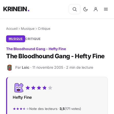
KRINEIN
Accueil
›
Musique
›
Critique
MUSIQUE
CRITIQUE
The Bloodhound Gang - Hefty Fine
The Bloodhound Gang - Hefty Fine
Par
Loic
· 11 novembre 2005 · 2 min de lecture
L
Hefty Fine
Note des lecteurs ·
3,5
(171 votes)