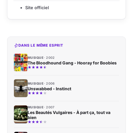
Site officiel
DANS LE MÊME ESPRIT
MUSIQUE
2002
The Bloodhound Gang - Hooray for Boobies
MUSIQUE
2006
Unswabbed - Instinct
MUSIQUE
2007
Les Beautés Vulgaires - À part ça, tout va
bien