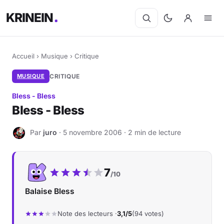
KRINEIN
Accueil
›
Musique
›
Critique
MUSIQUE
CRITIQUE
Bless - Bless
Bless - Bless
Par
juro
· 5 novembre 2006 · 2 min de lecture
J
Notre note :
7
/10
Balaise Bless
Note des lecteurs ·
3,1/5
(94 votes)