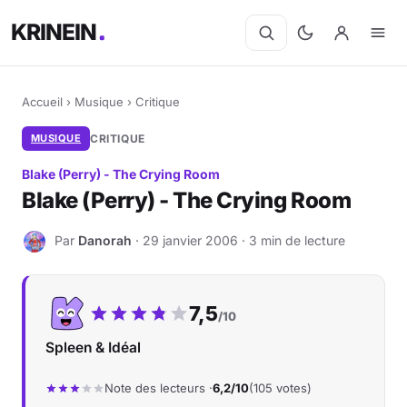
KRINEIN
Accueil
›
Musique
›
Critique
MUSIQUE
CRITIQUE
Blake (Perry) - The Crying Room
Blake (Perry) - The Crying Room
Par
Danorah
· 29 janvier 2006 · 3 min de lecture
D
Notre note :
7,5
/10
Spleen & Idéal
Note des lecteurs ·
6,2/10
(105 votes)