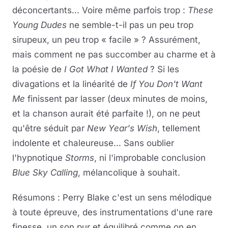
déconcertants... Voire même parfois trop :
These
Young Dudes
ne semble-t-il pas un peu trop
sirupeux, un peu trop « facile » ? Assurément,
mais comment ne pas succomber au charme et à
la poésie de
I Got What I Wanted
? Si les
divagations et la linéarité de
If You Don't Want
Me
finissent par lasser (deux minutes de moins,
et la chanson aurait été parfaite !), on ne peut
qu'être séduit par
New Year's Wish
, tellement
indolente et chaleureuse... Sans oublier
l'hypnotique
Storms
, ni l'improbable conclusion
Blue Sky Calling
, mélancolique à souhait.
Résumons : Perry Blake c'est un sens mélodique
à toute épreuve, des instrumentations d'une rare
finesse, un son pur et équilibré comme on en