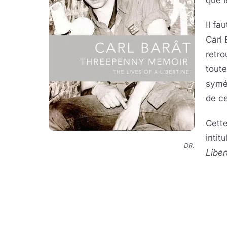
que 
Il fa
Carl 
retr
toute
symét
de ce
Cette
intit
DR.
Liber