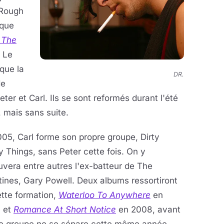
 Rough
ique
 The
 Le
que la
DR.
de
ter et Carl. Ils se sont reformés durant l'été
, mais sans suite.
05, Carl forme son propre groupe, Dirty
y Things, sans Peter cette fois. On y
uvera entre autres l'ex-batteur de The
tines, Gary Powell. Deux albums ressortiront
tte formation,
Waterloo To Anywhere
en
 et
Romance At Short Notice
en 2008, avant