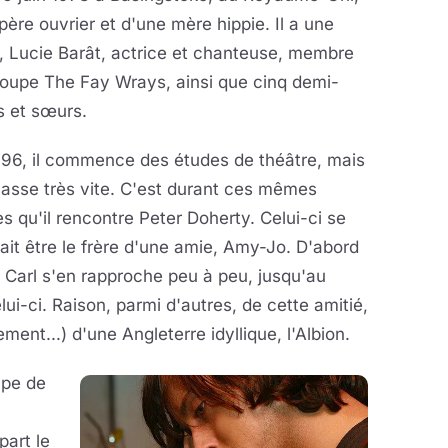
père ouvrier et d'une mère hippie. Il a une
, Lucie Barât, actrice et chanteuse, membre
roupe The Fay Wrays, ainsi que cinq demi-
s et sœurs.
996, il commence des études de théâtre, mais
lasse très vite. C'est durant ces mêmes
s qu'il rencontre Peter Doherty. Celui-ci se
ait être le frère d'une amie, Amy-Jo. D'abord
, Carl s'en rapproche peu à peu, jusqu'au
lui-ci. Raison, parmi d'autres, de cette amitié,
ent...) d'une Angleterre idyllique, l'Albion.
upe de
art le