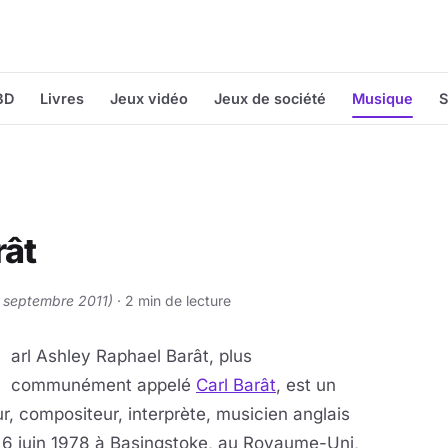
BD
Livres
Jeux vidéo
Jeux de société
Musique
S
rât
26 septembre 2011)
· 2 min de lecture
C
arl Ashley Raphael Barât, plus
communément appelé
Carl Barât
, est un
r, compositeur, interprète, musicien
anglais
 6 juin 1978 à Basingstoke, au Royaume-Uni,