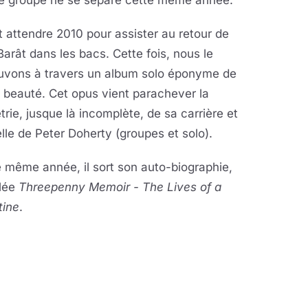
le groupe ne se sépare cette même année.
ut attendre 2010 pour assister au retour de
Barât dans les bacs. Cette fois, nous le
ouvons à travers un album solo éponyme de
 beauté. Cet opus vient parachever la
rie, jusque là incomplète, de sa carrière et
lle de Peter Doherty (groupes et solo).
 même année, il sort son auto-biographie,
ulée
Threepenny Memoir - The Lives of a
tine
.