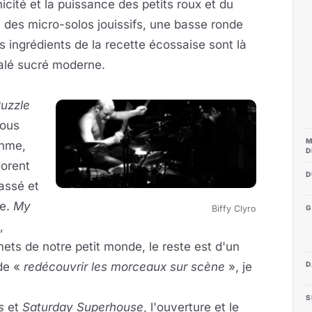
icité et la puissance des petits roux et du
 des micro-solos jouissifs, une basse ronde
s ingrédients de la recette écossaise sont là
salé sucré moderne.
uzzle
nous
M
thme,
D
dorent
D
assé et
ie.
My
Biffy Clyro
G
,
ets de notre petit monde, le reste est d'un
 de «
redécouvrir les morceaux sur scène
», je
D
S
s
et
Saturday Superhouse
, l'ouverture et le