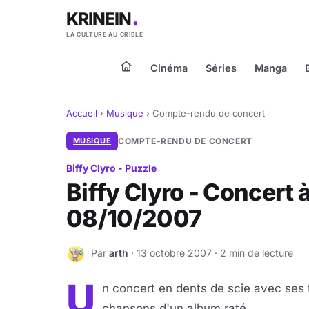
KRINEIN
LA CULTURE AU CRIBLE
Cinéma
Séries
Manga
Accueil
›
Musique
›
Compte-rendu de concert
MUSIQUE
COMPTE-RENDU DE CONCERT
Biffy Clyro - Puzzle
Biffy Clyro - Concert 
08/10/2007
Par
arth
· 13 octobre 2007 · 2 min de lecture
A
U
n concert en dents de scie avec ses
chansons d'un album raté.