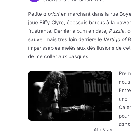
Petite
a priori
en marchant dans la rue Boyer
joue Biffy Clyro, écossais barbus à la powe
frustrante. Dernier album en date,
Puzzle
, 
sauver mais très loin derrière le
Vertigo of B
impérissables mêlés aux désillusions de ce
de me coller aux basques.
Premi
nous
Entré
une f
Ca e
pour 
dans 
Biffy Clyro