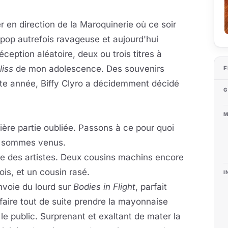
 en direction de la Maroquinerie où ce soir
rpop autrefois ravageuse et aujourd'hui
déception aléatoire, deux ou trois titres à
liss
de mon adolescence. Des souvenirs
F
tte année, Biffy Clyro a décidemment décidé
G
M
ère partie oubliée. Passons à ce pour quoi
 sommes venus.
e des artistes. Deux cousins machins encore
ois, et un cousin rasé.
I
nvoie du lourd sur
Bodies in Flight
, parfait
faire tout de suite prendre la mayonnaise
le public. Surprenant et exaltant de mater la