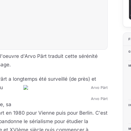
F
G
'oeuvre d'Arvo Pärt traduit cette sérénité
sage.
M
ärt a longtemps été surveillé (de près)
et
du
Arvo Pärt
e, sa
I
rt en 1980 pour Vienne puis pour Berlin. C'est
abandonne le sérialisme pour étudier la
 et XVIème siècle puis commencer à
M