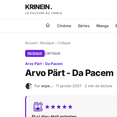
KRINEIN
LA CULTURE AU CRIBLE
Cinéma
Séries
Manga
Accueil
›
Musique
›
Critique
MUSIQUE
CRITIQUE
Arvo Pärt - Da Pacem
Arvo Pärt - Da Pacem
Par
wqw...
· 11 janvier 2007 · 2 min de lecture
W
Et si dieu était estonien...