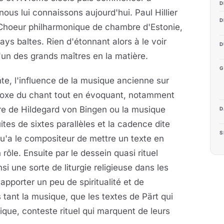
D
nous lui connaissons aujourd'hui. Paul Hillier
D
du Choeur philharmonique de chambre d'Estonie,
ays baltes. Rien d'étonnant alors à le voir
D
'un des grands maîtres en la matière.
G
te, l'influence de la musique ancienne sur
odoxe du chant tout en évoquant, notamment
vre de Hildegard von Bingen ou la musique
D
ites de sixtes parallèles et la cadence dite
S
qu'a le compositeur de mettre un texte en
rôle. Ensuite par le dessein quasi rituel
nsi une sorte de liturgie religieuse dans les
apporter un peu de spiritualité et de
 tant la musique, que les textes de Pärt qui
rique, conteste rituel qui marquent de leurs