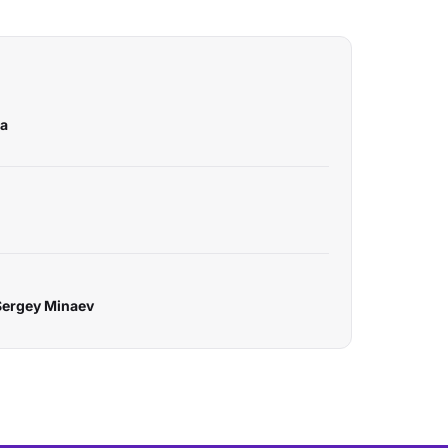
ka
 Sergey Minaev