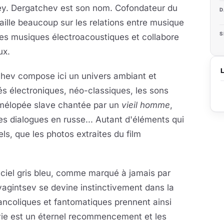
ey. Dergatchev est son nom. Cofondateur du
D
aille beaucoup sur les relations entre musique
S
des musiques électroacoustiques et collabore
ux.
tchev compose ici un univers ambiant et
és électroniques, néo-classiques, les sons
ne mélopée slave chantée par un
vieil homme
,
s dialogues en russe... Autant d'éléments qui
ls, que les photos extraites du film
 ciel gris bleu, comme marqué à jamais par
yagintsev se devine instinctivement dans la
coliques et fantomatiques prennent ainsi
e vie est un éternel recommencement et les