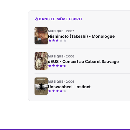
DANS LE MÊME ESPRIT
MUSIQUE
2007
Nishimoto (Takeshi) - Monologue
MUSIQUE
2006
dEUS - Concert au Cabaret Sauvage
MUSIQUE
2006
Unswabbed - Instinct