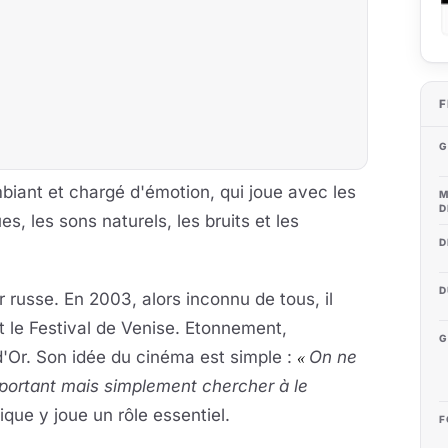
F
G
iant et chargé d'émotion, qui joue avec les
M
D
s, les sons naturels, les bruits et les
D
D
r russe. En 2003, alors inconnu de tous, il
t le Festival de Venise. Etonnement,
G
 d'Or. Son idée du cinéma est simple :
On ne
«
mportant mais simplement chercher à le
que y joue un rôle essentiel.
F