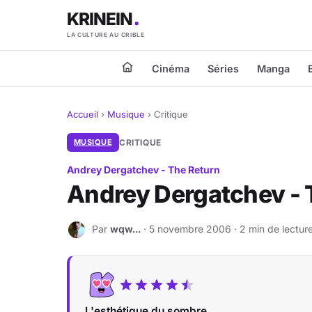
KRINEIN
LA CULTURE AU CRIBLE
Cinéma
Séries
Manga
Accueil
›
Musique
›
Critique
MUSIQUE
CRITIQUE
Andrey Dergatchev - The Return
Andrey Dergatchev - 
Par
wqw...
· 5 novembre 2006 · 2 min de lectur
W
L'esthétique du sombre