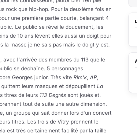
our les connaisseurs, plutôt bien remplie
us rock que hip-hop. Pour la deuxième fois en
pour une première partie courte, balançant 4
blic. Le public se réveille doucement, les
 de 10 ans lèvent elles aussi un doigt pour
s la masse je ne sais pas mais le doigt y est.
d, avec l'arrivée des membres du 113 que le
public se déchaîne. 5 personnages
core Georges junior. Très vite
Rim'k
,
AP
,
, quittent leurs masques et dégoupillent
La
s titres de leurs
113 Degrés
sont joués et,
 prennent tout de suite une autre dimension.
e, un groupe qui sait donner lors d'un concert
urs titres. Les trois de Vitry prennent le
 est très certainement facilité par la taille