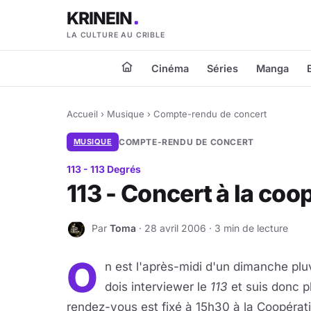
KRINEIN
LA CULTURE AU CRIBLE
Cinéma
Séries
Manga
Accueil
›
Musique
›
Compte-rendu de concert
MUSIQUE
COMPTE-RENDU DE CONCERT
113 - 113 Degrés
113 - Concert à la coo
Par
Toma
· 28 avril 2006 · 3 min de lecture
T
O
n est l'après-midi d'un dimanche plu
dois interviewer le
113
et suis donc p
rendez-vous est fixé à 15h30 à la Coopérat