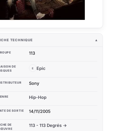
ICHE TECHNIQUE
ROUPE
113
AISON DE
Epic
E
ISQUES
ISTRIBUTEUR
Sony
ENRE
Hip-Hop
ATE DE SORTIE
14/11/2005
ICHE DE
113 - 113 Degrés →
'ŒUVRE