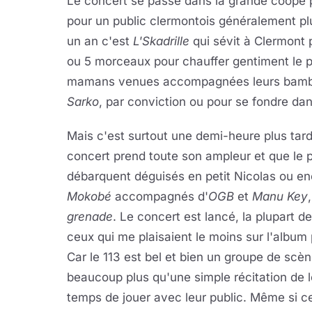
Le concert se passe dans la grande coopé p
pour un public clermontois généralement pl
un an c'est
L'Skadrille
qui sévit à Clermont 
ou 5 morceaux pour chauffer gentiment le pu
mamans venues accompagnées leurs bambins
Sarko
, par conviction ou pour se fondre dan
Mais c'est surtout une demi-heure plus tar
concert prend toute son ampleur et que le 
débarquent déguisés en petit Nicolas ou en
Mokobé
accompagnés d'
OGB
et
Manu Key
grenade
. Le concert est lancé, la plupart de
ceux qui me plaisaient le moins sur l'album
Car le 113 est bel et bien un groupe de scèn
beaucoup plus qu'une simple récitation de le
temps de jouer avec leur public. Même si cela