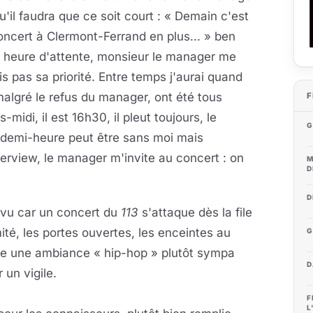
il faudra que ce soit court : « Demain c'est
oncert à Clermont-Ferrand en plus... » ben
ne heure d'attente, monsieur le manager me
s pas sa priorité. Entre temps j'aurai quand
lgré le refus du manager, ont été tous
F
idi, il est 16h30, il pleut toujours, le
G
emi-heure peut être sans moi mais
rview, le manager m'invite au concert : on
M
D
D
évu car un concert du
113
s'attaque dès la file
mité, les portes ouvertes, les enceintes au
G
ure une ambiance « hip-hop » plutôt sympa
D
 un vigile.
F
L